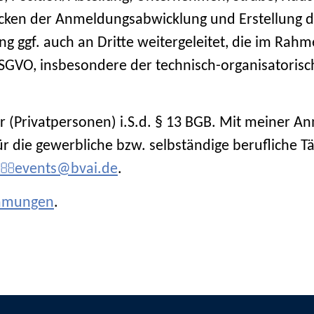
cken der Anmeldungsabwicklung und Erstellung d
ggf. auch an Dritte weitergeleitet, die im Rah
r DSGVO, insbesondere der technisch-organisato
r (Privatpersonen) i.S.d. § 13 BGB. Mit meiner An
ie gewerbliche bzw. selbständige berufliche Täti
events@bvai.de
.
immungen
.