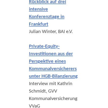
Rückblick auf drei
intensive
Konferenztage in
Frankfurt
Julian Winter, BAI e.V.
Private-Equity-
Investitionen aus der
Perspektive eines
Kommunalversicherers
unter HGB-Bilanzierung
Interview mit Kathrin
Schmidt, GVV
Kommunalversicherung
VVaG