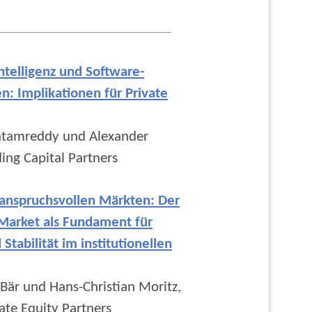
ntelligenz und Software-
: Implikationen für Private
atamreddy und Alexander
ing Capital Partners
n anspruchsvollen Märkten: Der
Market als Fundament für
Stabilität im institutionellen
Bär und Hans-Christian Moritz,
ate Equity Partners