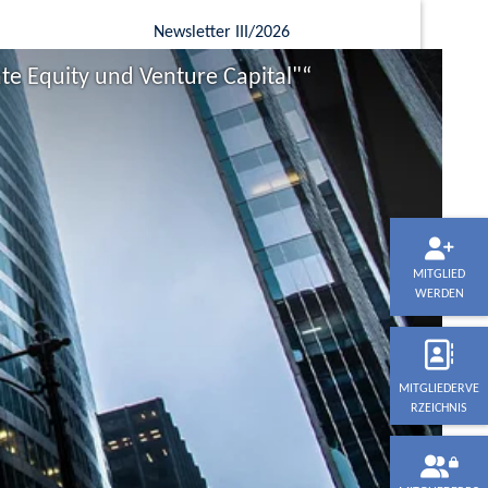
Newsletter III/2026
e Equity und Venture Capital"“
MITGLIED
WERDEN
MITGLIEDERVE
RZEICHNIS