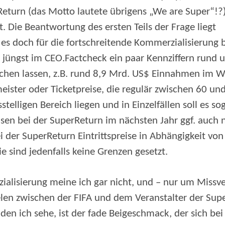
Return (das Motto lautete übrigens „We are Super“!?
t. Die Beantwortung des ersten Teils der Frage liegt
t es doch für die fortschreitende Kommerzialisierung 
t jüngst im CEO.Factcheck ein paar Kennziffern rund
chen lassen, z.B. rund 8,9 Mrd. US$ Einnahmen im 
ister oder Ticketpreise, die regulär zwischen 60 un
elligen Bereich liegen und in Einzelfällen soll es sog
eisen bei der SuperReturn im nächsten Jahr ggf. auch 
 der SuperReturn Eintrittspreise in Abhängigkeit von
ie sind jedenfalls keine Grenzen gesetzt.
ialisierung meine ich gar nicht, und – nur um Missv
lelen zwischen der FIFA und dem Veranstalter der Su
en ich sehe, ist der fade Beigeschmack, der sich bei