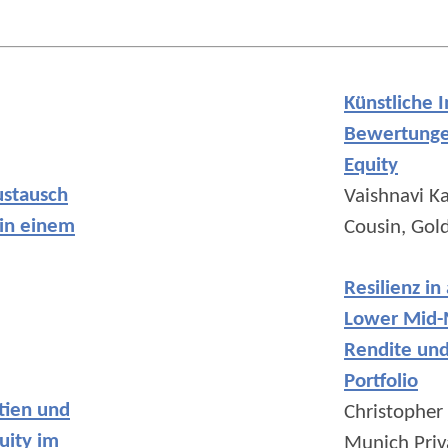
Künstliche I
Bewertungen
Equity
ustausch
Vaishnavi K
 in einem
Cousin, Gold
Resilienz i
Lower Mid-
Rendite und 
Portfolio
tien und
Christopher 
uity im
Munich Priv