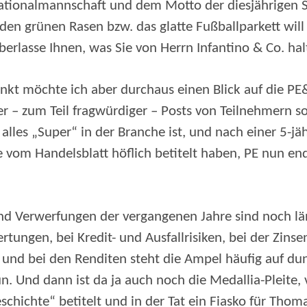
ationalmannschaft und dem Motto der diesjährigen 
 den grünen Rasen bzw. das glatte Fußballparkett will
berlasse Ihnen, was Sie von Herrn Infantino & Co. ha
t möchte ich aber durchaus einen Blick auf die PE
r – zum Teil fragwürdiger – Posts von Teilnehmern so
 alles „Super“ in der Branche ist, und nach einer 5-jä
 vom Handelsblatt höflich betitelt haben, PE nun e
d Verwerfungen der vergangenen Jahre sind noch lä
rtungen, bei Kredit- und Ausfallrisiken, bei der Zinse
g und bei den Renditen steht die Ampel häufig auf d
ün. Und dann ist da ja auch noch die Medallia-Pleit
schichte“ betitelt und in der Tat ein Fiasko für Tho