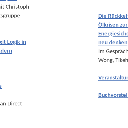
it Christoph
gsgruppe
Die Rückkeh
Ölkrisen zur
Energiesiche
it-Logik in
neu denken
ndern
Im Gespräch
Wong, Tikeh
Veranstaltu
e
Buchvorste
an Direct