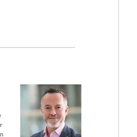
e
r
in