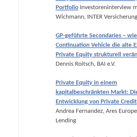
Portfolio
Investoreninterview m
Wichmann, INTER Versicherun
GP-geführte Secondaries – wie
Continuation Vehicle die alte Ex
Private Equity strukturell verä
Dennis Roitsch, BAI e.V.
Private Equity in einem
kapitalbeschränkten Markt: Di
Entwicklung von Private Credit
Andrea Fernandez, Ares Europe
Lending