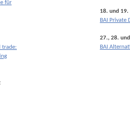
e für
18. und 19.
BAI Private
27., 28. und
BAI Alternat
 trade:
ing
t