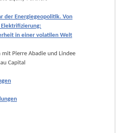
r der Energiegeopolitik. Von
 Elektrifizierung:
rheit in einer volatilen Welt
 mit Pierre Abadie und Lindee
au Capital
ngen
llungen