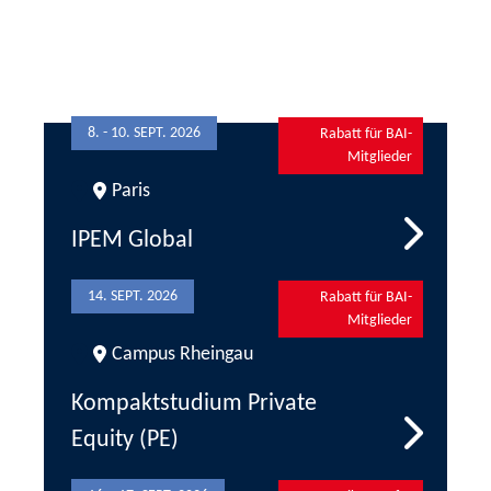
8. - 10. SEPT. 2026
Rabatt für BAI-
Mitglieder
Paris
Newsletter III/2026: Private
Equity und Venture Capital
IPEM Global
14. SEPT. 2026
Rabatt für BAI-
Mitglieder
Campus Rheingau
Kompaktstudium Private
Equity (PE)